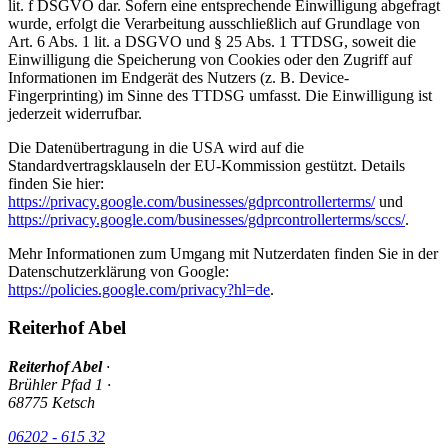
lit. f DSGVO dar. Sofern eine entsprechende Einwilligung abgefragt
wurde, erfolgt die Verarbeitung ausschließlich auf Grundlage von
Art. 6 Abs. 1 lit. a DSGVO und § 25 Abs. 1 TTDSG, soweit die
Einwilligung die Speicherung von Cookies oder den Zugriff auf
Informationen im Endgerät des Nutzers (z. B. Device-
Fingerprinting) im Sinne des TTDSG umfasst. Die Einwilligung ist
jederzeit widerrufbar.
Die Datenübertragung in die USA wird auf die
Standardvertragsklauseln der EU-Kommission gestützt. Details
finden Sie hier:
https://privacy.google.com/businesses/gdprcontrollerterms/
und
https://privacy.google.com/businesses/gdprcontrollerterms/sccs/
.
Mehr Informationen zum Umgang mit Nutzerdaten finden Sie in der
Datenschutzerklärung von Google:
https://policies.google.com/privacy?hl=de
.
Reiterhof
Abel
Reiterhof
Abel
·
Brühler Pfad 1
·
68775
Ketsch
06202 - 615 32